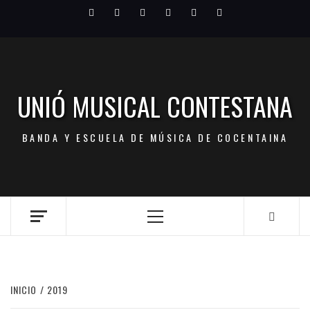
Saltar
Facebook
Twitter
Youtube
Vimeo
Pinterest
LinkedIn
al
contenido
UNIÓ MUSICAL CONTESTANA
BANDA Y ESCUELA DE MÚSICA DE COCENTAINA
Menú
principal
INICIO
2019