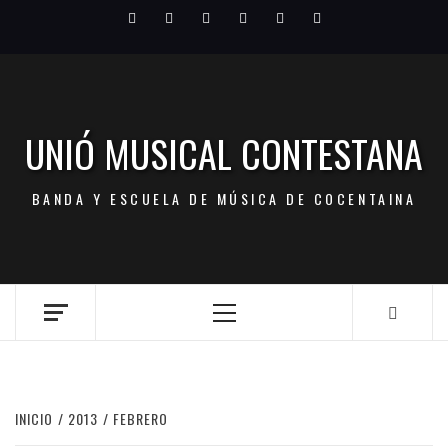
Saltar
Facebook
Twitter
Youtube
Vimeo
Pinterest
LinkedIn
al
contenido
UNIÓ MUSICAL CONTESTANA
BANDA Y ESCUELA DE MÚSICA DE COCENTAINA
Menú
principal
INICIO
2013
FEBRERO