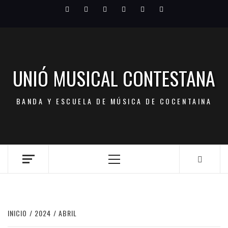
Saltar
Facebook
Twitter
Youtube
Vimeo
Pinterest
LinkedIn
al
contenido
UNIÓ MUSICAL CONTESTANA
BANDA Y ESCUELA DE MÚSICA DE COCENTAINA
Menú
principal
INICIO
2024
ABRIL