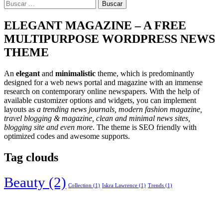
Buscar:
ELEGANT MAGAZINE – A FREE
MULTIPURPOSE WORDPRESS NEWS
THEME
An
elegant
and
minimalistic
theme, which is predominantly
designed for a web news portal and magazine with an immense
research on contemporary online newspapers. With the help of
available customizer options and widgets, you can implement
layouts as
a trending news journals, modern fashion magazine,
travel blogging & magazine, clean and minimal news sites,
blogging site and even more
. The theme is SEO friendly with
optimized codes and awesome supports.
Tag clouds
Beauty
(2)
Collection
(1)
Iskra Lawrence
(1)
Trends
(1)
Unió Musical Contestana